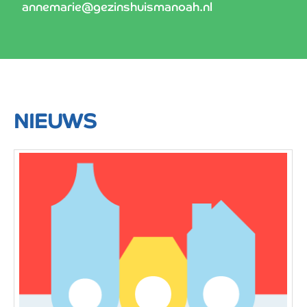
annemarie@gezinshuismanoah.nl
NIEUWS