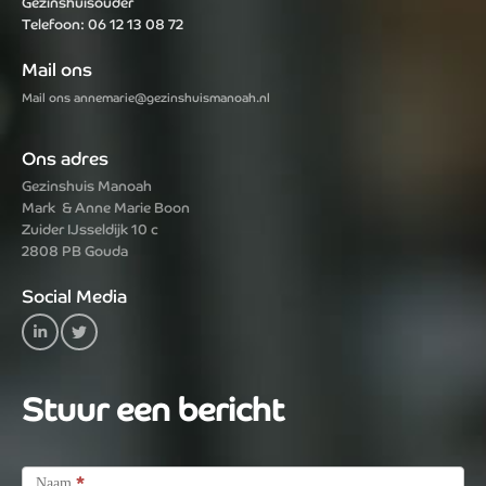
Gezinshuisouder
Telefoon: 06 12 13 08 72
Mail ons
Mail ons annemarie@gezinshuismanoah.nl
Ons adres
Gezinshuis Manoah
Mark & Anne Marie Boon
Zuider IJsseldijk 10 c
2808 PB Gouda
Social Media
Stuur een bericht
Contact
Us
*
Naam